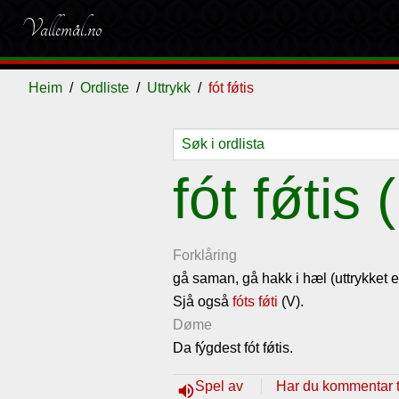
Vallemål.no
Heim
Ordliste
Uttrykk
fót fǿtis
Ordliste
Om
Gjestebok
Nyhende
fót fǿtis 
vallemålet
Forklåring
gå saman, gå hakk i hæl (uttrykket 
Sjå også
fóts fǿti
(V).
Døme
Da fýgdest fót fǿtis.
Spel av
Har du kommentar ti
volume_up