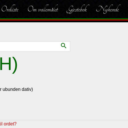
Ordliste
Om vallemålet
Gjestebok
Nyhende
search
(H)
er ubunden dativ)
l ordet?