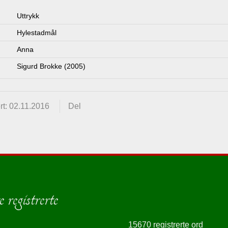
Uttrykk
Hylestadmål
Anna
Sigurd Brokke (2005)
t: 02.11.2016
Del
 registrerte
15670 registrerte ord