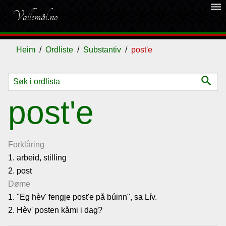
dehaze
Vallemål.no
Heim
Ordliste
Substantiv
post'e
search
Ordliste
post'e
Om
vallemålet
Forklåring
1. arbeid, stilling
2. post
Gjestebok
Døme
1. "Eg hèv' fengje post'e på búinn", sa Lív.
Nyhende
2. Hèv' posten kåmi i dag?