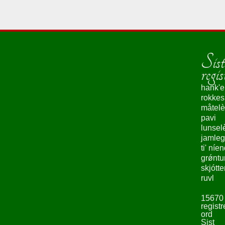
Sist
regis
hank'e
rokke
måtelè
pavi
lunsel
jamleg
ti' níe
grǿntu
skjótte
ruvl
15670
registr
ord
Sist