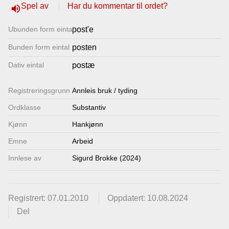
Spel av
Har du kommentar til ordet?
volume_up
Lenkjer
Ubunden form eintal
post'e
Kontakt
Bunden form eintal
posten
oss
Dativ eintal
postæ
Registrerings­grunn
Annleis bruk / tyding
Ordklasse
Substantiv
Kjønn
Hankjønn
Emne
Arbeid
Innlese av
Sigurd Brokke (2024)
Registrert: 07.01.2010
Oppdatert: 10.08.2024
Del