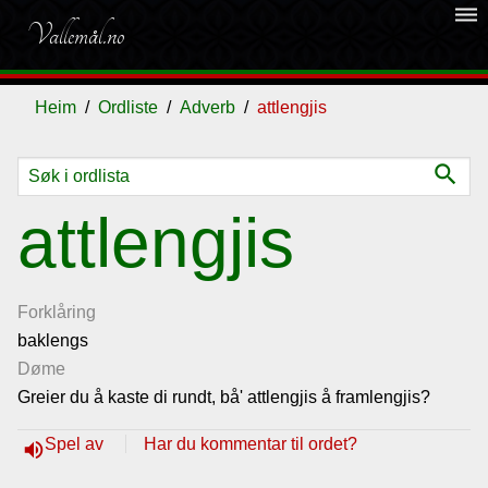
dehaze
Vallemål.no
Heim
Ordliste
Adverb
attlengjis
search
Ordliste
attlengjis
Om
vallemålet
Forklåring
baklengs
Døme
Gjestebok
Greier du å kaste di rundt, bå' attlengjis å framlengjis?
Nyhende
Spel av
Har du kommentar til ordet?
volume_up