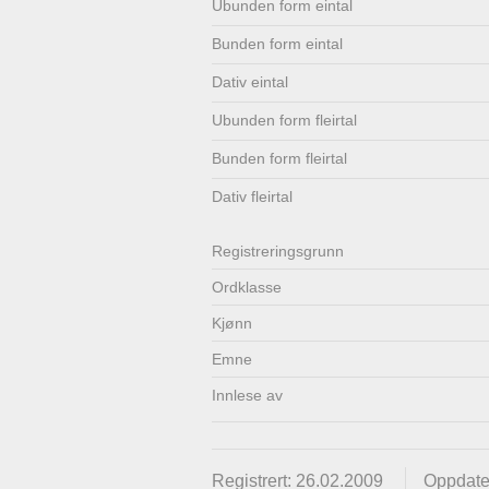
Ubunden form eintal
Lenkjer
Kontakt
Bunden form eintal
oss
Dativ eintal
Ubunden form fleirtal
Bunden form fleirtal
Dativ fleirtal
Registrerings­grunn
Ordklasse
Kjønn
Emne
Innlese av
Registrert: 26.02.2009
Oppdate