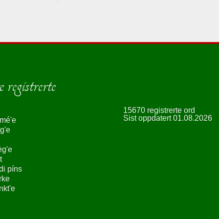
 registrerte
15670 registrerte ord
Sist oppdatert 01.08.2026
smé'e
g'e
èg'e
t
ndi píns
rke
nkt'e