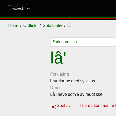
Vallemål.no
Heim
Ordliste
Substantiv
lâ'
Ordliste
Om
Gjestebok
Nyhende
lâ'
vallemålet
Forklåring
brurekrune med sylvstas
Døme
Lâ'i hève botn'e av raudt klæi.
Spel av
Har du kommentar ti
volume_up