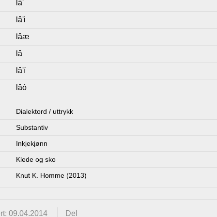
lâ'
lâ'i
lâæ
lâ
lâ'í
lâó
Dialektord / uttrykk
Substantiv
Inkjekjønn
Klede og sko
Knut K. Homme (2013)
rt: 09.04.2014
Del