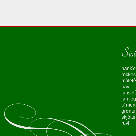
Siste
hank'e
rokke
måtelè
pavi
lunsel
jamleg
ti' níe
grǿntu
skjótte
ruvl