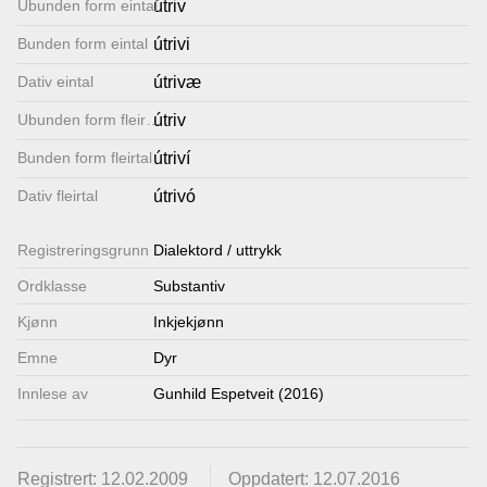
Ubunden form eintal
útriv
Lenkjer
Bunden form eintal
útrivi
Dativ eintal
útrivæ
Kontakt
Ubunden form fleirtal
útriv
oss
Bunden form fleirtal
útriví
Dativ fleirtal
útrivó
Registrerings­grunn
Dialektord / uttrykk
Ordklasse
Substantiv
Kjønn
Inkjekjønn
Emne
Dyr
Innlese av
Gunhild Espetveit (2016)
Registrert: 12.02.2009
Oppdatert: 12.07.2016