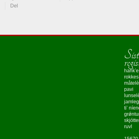
Del
Sist
regis
hank'e
rokke
måtelè
pavi
lunsel
jamleg
ti' níe
grǿntu
skjótte
ruvl
15670