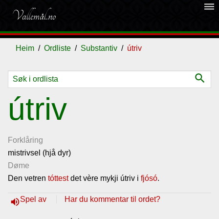
dehaze
Vallemål.no
Heim
Ordliste
Substantiv
útriv
search
Ordliste
útriv
Om
vallemålet
Forklåring
mistrivsel (hjå dyr)
Døme
Gjestebok
Den vetren
tóttest
det vère mykji útriv i
fjósó
.
Nyhende
Spel av
Har du kommentar til ordet?
volume_up