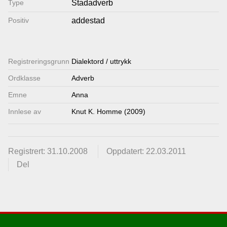
Type
Stadadverb
Lenkjer
Positiv
addestad
Kontakt
Registrerings­grunn
Dialektord / uttrykk
oss
Ordklasse
Adverb
Emne
Anna
Innlese av
Knut K. Homme (2009)
Registrert: 31.10.2008
Oppdatert: 22.03.2011
Del