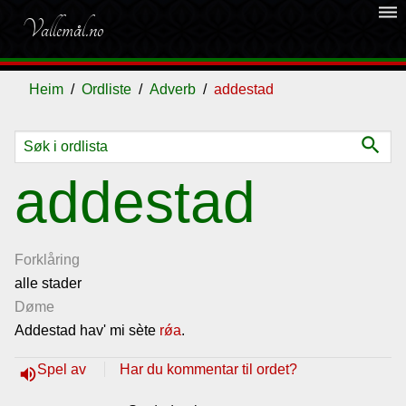
dehaze
Vallemål.no
Heim
Ordliste
Adverb
addestad
search
Ordliste
addestad
Om
vallemålet
Forklåring
alle stader
Døme
Gjestebok
Addestad hav' mi sète
rǿa
.
Nyhende
Spel av
Har du kommentar til ordet?
volume_up