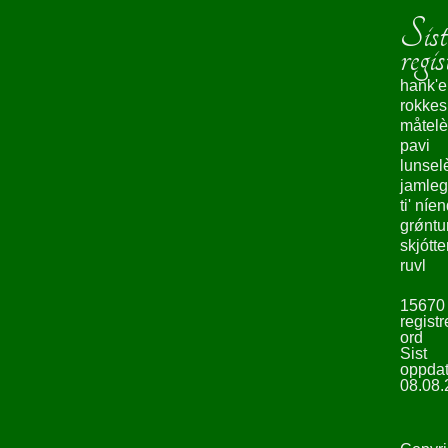
Sist
regis
hank'e
rokke
måtelè
pavi
lunsel
jamleg
ti' níe
grǿntu
skjótte
ruvl
15670
registr
ord
Sist
oppdat
08.08.