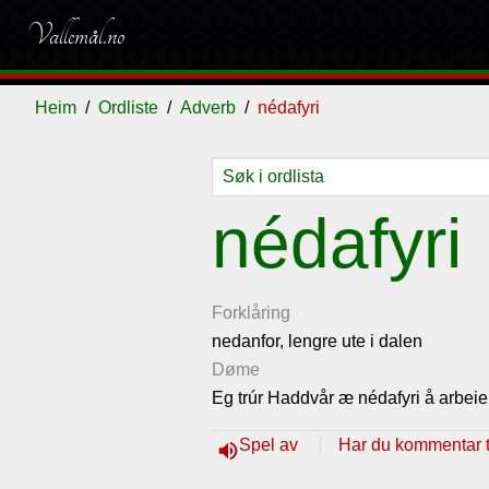
Vallemål.no
Heim
Ordliste
Adverb
nédafyri
Ordliste
Om
Gjestebok
Nyhende
nédafyri
vallemålet
Forklåring
nedanfor, lengre ute i dalen
Døme
Eg trúr Haddvår æ nédafyri å arbeie
Spel av
Har du kommentar ti
volume_up