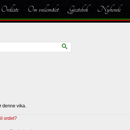
Ordliste
Om vallemålet
Gjestebok
Nyhende
search
r denne vika.
l ordet?