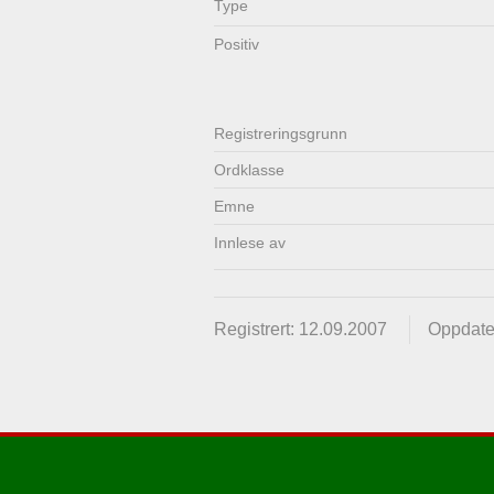
Type
Lenkjer
Kontakt
Positiv
oss
Registrerings­grunn
Ordklasse
Emne
Innlese av
Registrert: 12.09.2007
Oppdate