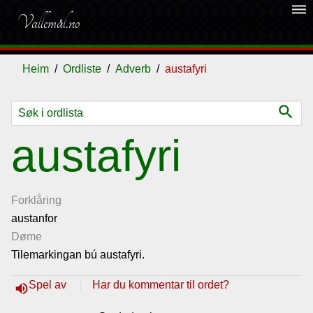
dehaze
Vallemål.no
Heim
Ordliste
Adverb
austafyri
search
Ordliste
austafyri
Om
vallemålet
Forklåring
austanfor
Døme
Gjestebok
Tilemarkingan bú austafyri.
Nyhende
Spel av
Har du kommentar til ordet?
volume_up