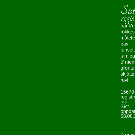
Sist
regis
hank'e
rokke
måtelè
pavi
lunsel
jamleg
ti' níe
grǿntu
skjótte
ruvl
15670
registr
ord
Sist
oppdat
08.08.