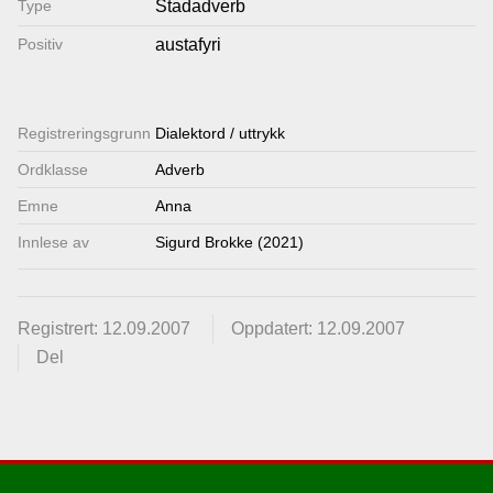
Type
Stadadverb
Lenkjer
Positiv
austafyri
Kontakt
Registrerings­grunn
Dialektord / uttrykk
oss
Ordklasse
Adverb
Emne
Anna
Innlese av
Sigurd Brokke (2021)
Registrert: 12.09.2007
Oppdatert: 12.09.2007
Del