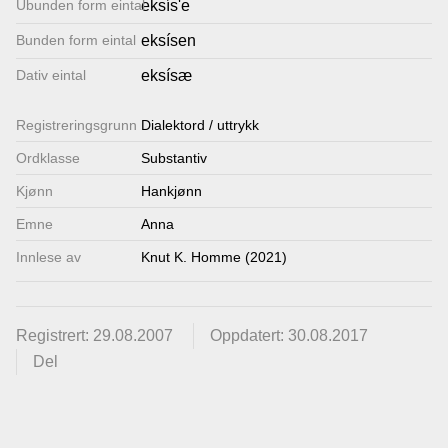
Ubunden form eintal
eksís'e
Lenkjer
Bunden form eintal
eksísen
Dativ eintal
eksísæ
Kontakt
Registrerings­grunn
oss
Dialektord / uttrykk
Ordklasse
Substantiv
Kjønn
Hankjønn
Emne
Anna
Innlese av
Knut K. Homme (2021)
Registrert: 29.08.2007
Oppdatert: 30.08.2017
Del