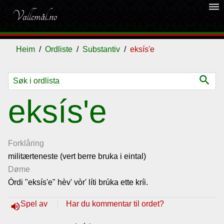
dehaze
Vallemål.no
Heim
Ordliste
Substantiv
eksís'e
search
Ordliste
eksís'e
Om
vallemålet
Forklåring
militærteneste (vert berre bruka i eintal)
Døme
Gjestebok
Órdi "eksís'e" hèv' vòr' líti brúka ette kríi.
Nyhende
Spel av
Har du kommentar til ordet?
volume_up