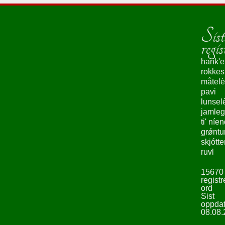
Sist
regis
hank'e
rokke
måtelè
pavi
lunsel
jamleg
ti' níe
grǿntu
skjótte
ruvl
15670
registr
ord
Sist
oppdat
08.08.