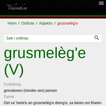
dehaze
Vallemål.no
Heim
Ordliste
Adjektiv
grusmelèg'e
search
Ordliste
grusmelèg'e
Om
(V)
vallemålet
Gjestebok
Forklåring
grovskoren (mindre ven) person
Nyhende
Døme
Det va' helst'e an grusmelèg'e dreng'e, sa fairen om fríaren