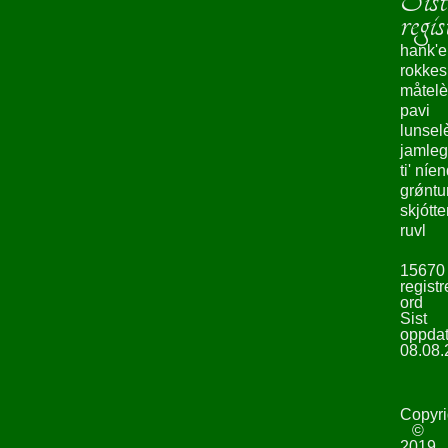
regis
hank'e
rokke
måtelè
pavi
lunsel
jamleg
ti' níe
grǿntu
skjótte
ruvl
15670
registr
ord
Sist
oppdat
08.08.
Copyri
©
2019