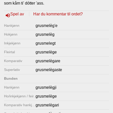
som kåm ti' dótter 'ass.
Lenkjer
Spel av
Har du kommentar til ordet?
volume_up
Kontakt
Hankjønn
grusmelèg'e
oss
Hokjønn
grusmelèg
Inkjekjønn
grusmelegt
Fleirtal
grusmelège
Komparativ
grusmelègare
Superlativ
grusmelègaste
Bunden
Hankjønn
grusmelègji
Ho/inkjekjønn / feirtal
grusmelège
Komparativ hankjønn
grusmelègari