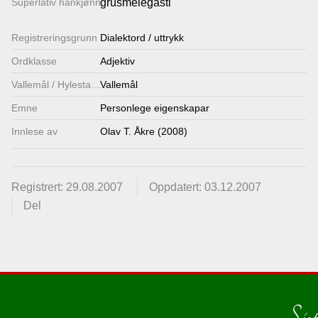
Superlativ hankjønn
grusmelègasti
Registrerings­grunn
Dialektord / uttrykk
Ordklasse
Adjektiv
Vallemål / Hylestadmål
Vallemål
Emne
Personlege eigenskapar
Innlese av
Olav T. Åkre (2008)
Registrert: 29.08.2007
Oppdatert: 03.12.2007
Del
Sist