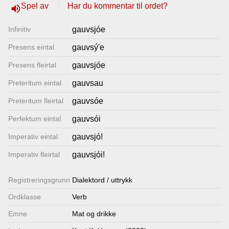
Spel av
Har du kommentar til ordet?
volume_up
Lenkjer
Infinitiv
gauvsjóe
Kontakt
Presens eintal
gauvsý'e
oss
Presens fleirtal
gauvsjóe
Preteritum eintal
gauvsau
Preteritum fleirtal
gauvsóe
Perfektum eintal
gauvsói
Imperativ eintal
gauvsjó!
Imperativ fleirtal
gauvsjói!
Registrerings­grunn
Dialektord / uttrykk
Ordklasse
Verb
Emne
Mat og drikke