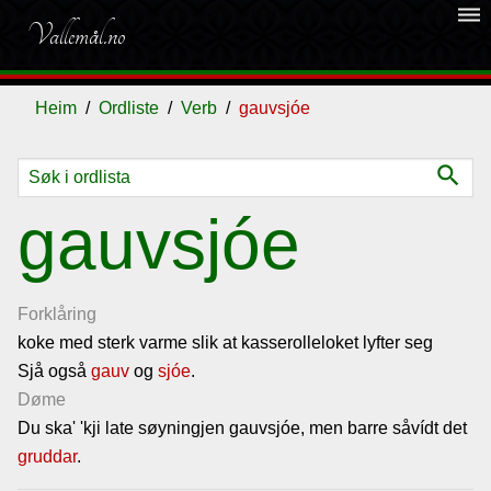
dehaze
Vallemål.no
Heim
Ordliste
Verb
gauvsjóe
search
Ordliste
gauvsjóe
Om
vallemålet
Forklåring
koke med sterk varme slik at kasserolleloket lyfter seg
Sjå også
Gjestebok
gauv
og
sjóe
.
Døme
Du ska' 'kji late søyningjen gauvsjóe, men barre såvídt det
Nyhende
gruddar
.