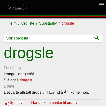
dehaze
Vallemål.no
Heim
Ordliste
Substantiv
drogsle
search
Ordliste
drogsle
Om
vallemålet
Forklåring
krangel, dragsmål
Sjå også
Gjestebok
dragast
.
Døme
Det varte allst
ǿtt drogslu itt Eivind å Åni kóme ihóp.
Nyhende
Spel av
Har du kommentar til ordet?
volume_up