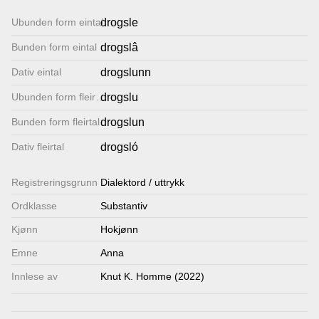
Lenkjer
Ubunden form eintal
drogsle
Bunden form eintal
drogslâ
Kontakt
Dativ eintal
drogslunn
oss
Ubunden form fleirtal
drogslu
Bunden form fleirtal
drogslun
Dativ fleirtal
drogsló
Registrerings­grunn
Dialektord / uttrykk
Ordklasse
Substantiv
Kjønn
Hokjønn
Emne
Anna
Innlese av
Knut K. Homme (2022)