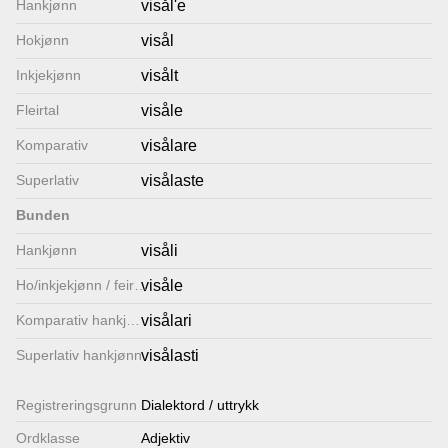
Hankjønn
visål'e
Lenkjer
Hokjønn
visål
Inkjekjønn
visålt
Kontakt
Fleirtal
visåle
oss
Komparativ
visålare
Superlativ
visålaste
Bunden
Hankjønn
visåli
Ho/inkjekjønn / feirtal
visåle
Komparativ hankjønn
visålari
Superlativ hankjønn
visålasti
Registrerings­grunn
Dialektord / uttrykk
Ordklasse
Adjektiv