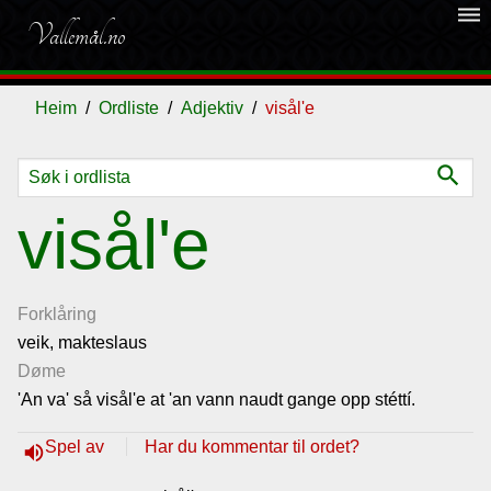
dehaze
Vallemål.no
Heim
Ordliste
Adjektiv
visål'e
search
Ordliste
visål'e
Om
vallemålet
Forklåring
veik, makteslaus
Døme
Gjestebok
'An va' så visål'e at 'an vann naudt gange opp stéttí.
Nyhende
Spel av
Har du kommentar til ordet?
volume_up