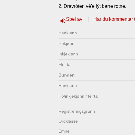
2. Dravròten vé'e lýt barre rotne.
Lenkjer
Kontakt
Spel av
Har du kommentar ti
volume_up
oss
Hankjønn
Hokjønn
Inkjekjønn
Fleirtal
Bunden
Hankjønn
Ho/inkjekjønn / feirtal
Registrerings­grunn
Ordklasse
Emne