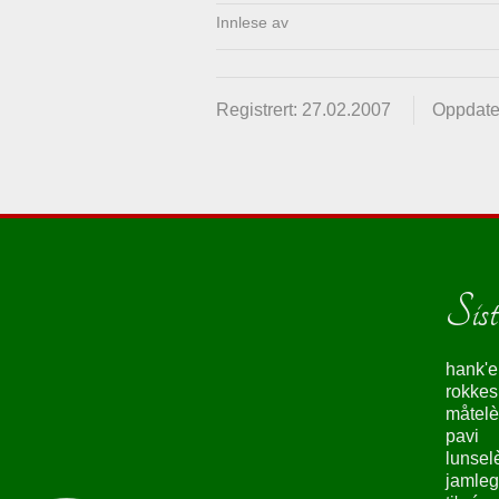
Innlese av
Registrert: 27.02.2007
Oppdater
Siste
hank'e
rokke
måtelè
pavi
lunsel
jamleg