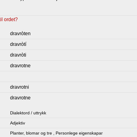
l ordet?
dravròten
dravròtí
dravròti
dravrotne
dravrotni
dravrotne
Dialektord / uttrykk
Adjektiv
Planter, blomar og tre
,
Personlege eigenskapar