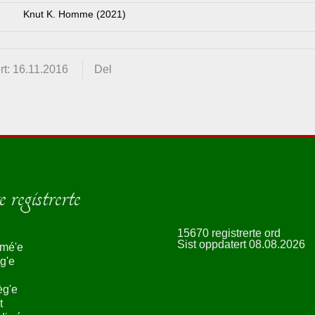
Knut K. Homme (2021)
t: 16.11.2016
Del
 registrerte
15670 registrerte ord
Sist oppdatert 08.08.2026
smé'e
g'e
èg'e
t