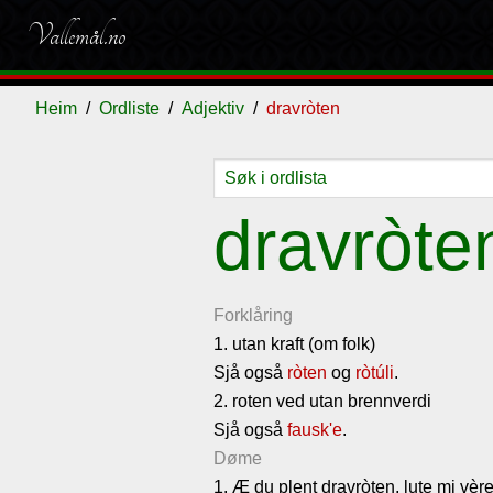
Vallemål.no
Heim
Ordliste
Adjektiv
dravròten
Ordliste
Om
Gjestebok
Nyhende
dravròte
vallemålet
Forklåring
1. utan kraft (om folk)
Sjå også
ròten
og
ròtúli
.
2. roten ved utan brennverdi
Sjå også
fausk'e
.
Døme
1. Æ du plent dravròten, lute mi vère