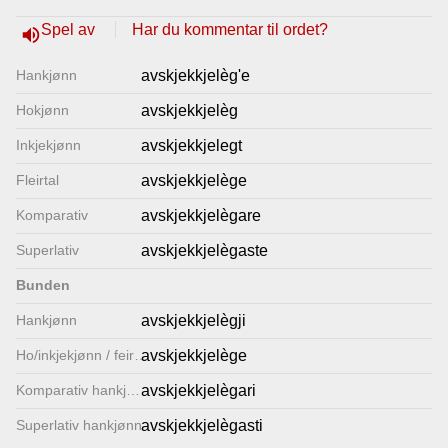
Lenkjer
Spel av
Har du kommentar til ordet?
volume_up
Hankjønn
avskjekkjelèg'e
Kontakt
Hokjønn
avskjekkjelèg
oss
Inkjekjønn
avskjekkjelegt
Fleirtal
avskjekkjelège
Komparativ
avskjekkjelègare
Superlativ
avskjekkjelègaste
Bunden
Hankjønn
avskjekkjelègji
Ho/inkjekjønn / feirtal
avskjekkjelège
Komparativ hankjønn
avskjekkjelègari
Superlativ hankjønn
avskjekkjelègasti