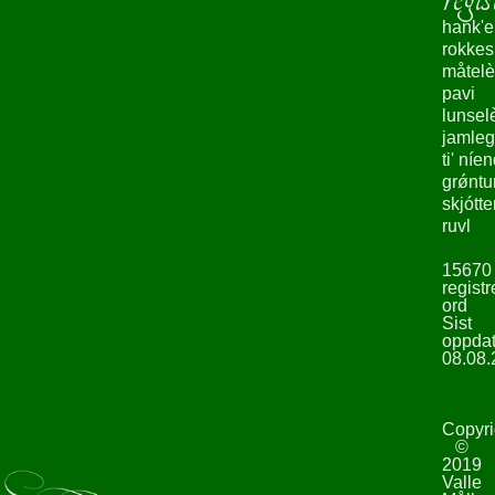
hank'e
rokke
måtelè
pavi
lunsel
jamleg
ti' níe
grǿntu
skjótte
ruvl
15670
registr
ord
Sist
oppdat
08.08.
Copyri
©
2019
Valle