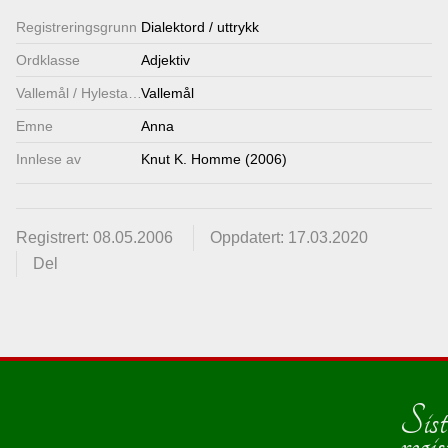
Registrerings­grunn
Dialektord / uttrykk
Ordklasse
Adjektiv
Vallemål / Hylestadmål
Vallemål
Emne
Anna
Innlese av
Knut K. Homme (2006)
Registrert: 08.05.2006
Oppdatert: 17.03.2020
Del
Sist
regis