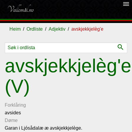
dehaze
Vallemål.no
Heim
Ordliste
Adjektiv
avskjekkjelèg'e
search
Ordliste
avskjekkjelèg'e
Om
(V)
vallemålet
Gjestebok
Forklåring
avsides
Nyhende
Døme
Garan i Ljósådalæ æ avskjekkjelège.