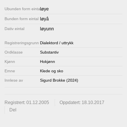
Lenkjer
Ubunden form eintal
løye
Bunden form eintal
løyâ
Kontakt
Dativ eintal
løyunn
oss
Registrerings­grunn
Dialektord / uttrykk
Ordklasse
Substantiv
Kjønn
Hokjønn
Emne
Klede og sko
Innlese av
Sigurd Brokke (2024)
Registrert: 01.12.2005
Oppdatert: 18.10.2017
Del