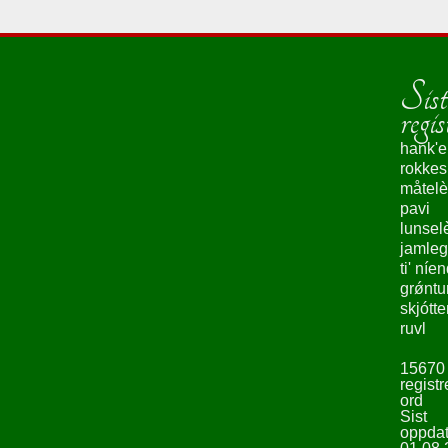
Sist
regis
hank'e
rokke
måtelè
pavi
lunsel
jamleg
ti' níe
grǿntu
skjótte
ruvl
15670
registr
ord
Sist
oppdat