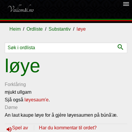
dehaze
Vallemål.no
Heim
Ordliste
Substantiv
løye
search
Ordliste
løye
Om
vallemålet
Forklåring
mjukt ullgarn
Sjå også
Gjestebok
løyesaum'e
.
Døme
An laut kaupe løye for å gjère løyesaumen på búnâ'æ.
Nyhende
Spel av
Har du kommentar til ordet?
volume_up