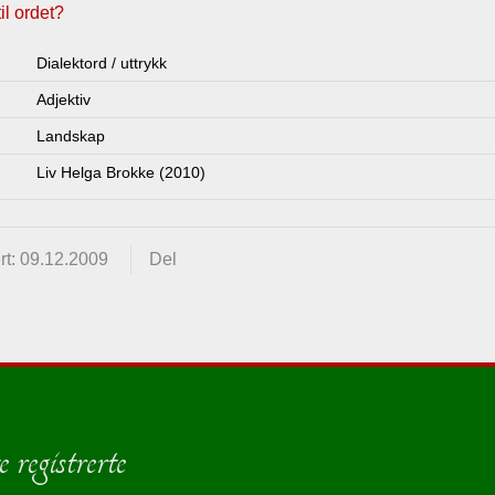
l ordet?
Dialektord / uttrykk
Adjektiv
Landskap
Liv Helga Brokke (2010)
rt: 09.12.2009
Del
 registrerte