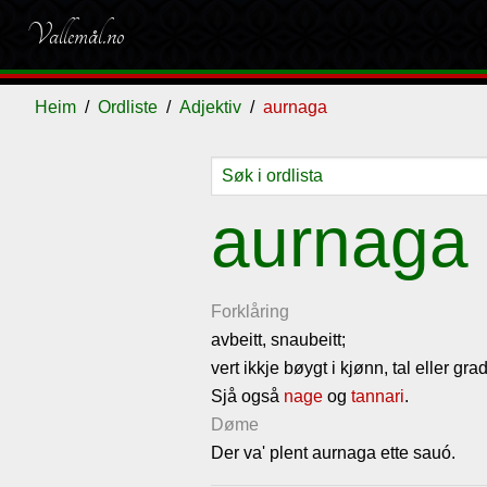
Vallemål.no
Heim
Ordliste
Adjektiv
aurnaga
Ordliste
Om
Gjestebok
Nyhende
aurnaga
vallemålet
Forklåring
avbeitt, snaubeitt;
vert ikkje bøygt i kjønn, tal eller gra
Sjå også
nage
og
tannari
.
Døme
Der va' plent aurnaga ette sauó.