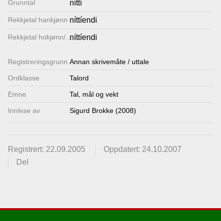
Grunntal
níttí
Lenkjer
Rekkjetal hankjønn
níttíendi
Rekkjetal hokjønn/inkjekjønn
níttíendi
Kontakt
Registrerings­grunn
oss
Annan skrivemåte / uttale
Ordklasse
Talord
Emne
Tal, mål og vekt
Innlese av
Sigurd Brokke (2008)
Registrert: 22.09.2005
Oppdatert: 24.10.2007
Del