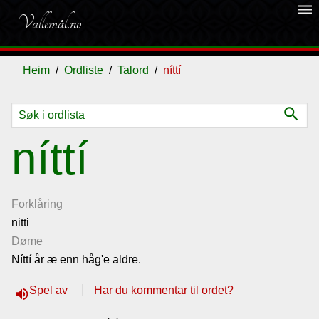
dehaze
Vallemål.no
Heim
Ordliste
Talord
níttí
search
Ordliste
níttí
Om
vallemålet
Forklåring
nitti
Døme
Gjestebok
Níttí år æ enn håg'e aldre.
Nyhende
Spel av
Har du kommentar til ordet?
volume_up