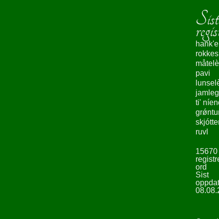
Sist
regis
hank'e
rokke
måtelè
pavi
lunsel
jamleg
ti' níe
grǿntu
skjótte
ruvl
15670
registr
ord
Sist
oppdat
08.08.