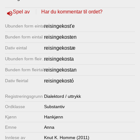
Lenkjer
Spel av
Har du kommentar til ordet?
volume_up
Ubunden form eintal
reisingekost'e
Kontakt
Bunden form eintal
reisingekosten
oss
Dativ eintal
reisingekostæ
Ubunden form fleirtal
reisingekosta
Bunden form fleirtal
reisingekostan
Dativ fleirtal
reisingekostó
Registrerings­grunn
Dialektord / uttrykk
Ordklasse
Substantiv
Kjønn
Hankjønn
Emne
Anna
Innlese av
Knut K. Homme (2011)