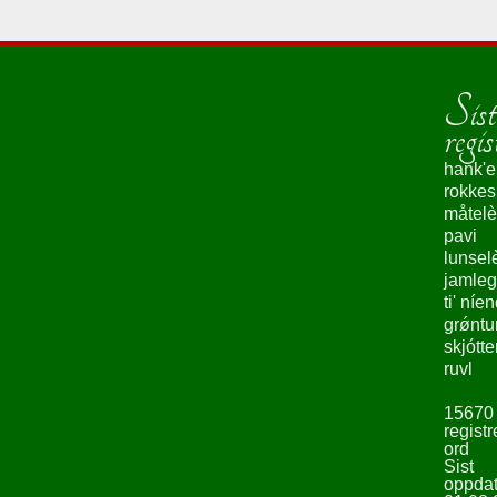
Sist
regis
hank'e
rokke
måtelè
pavi
lunsel
jamleg
ti' níe
grǿntu
skjótte
ruvl
15670
registr
ord
Sist
oppdat