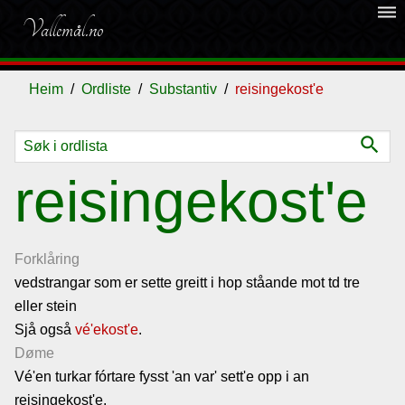
dehaze
Vallemål.no
Heim
Ordliste
Substantiv
reisingekost'e
search
Ordliste
reisingekost'e
Om
vallemålet
Forklåring
vedstrangar som er sette greitt i hop ståande mot td tre
eller stein
Gjestebok
Sjå også
vé'ekost'e
.
Døme
Nyhende
Vé'en turkar fórtare fysst 'an var' sett'e opp i an
reisingekost'e.