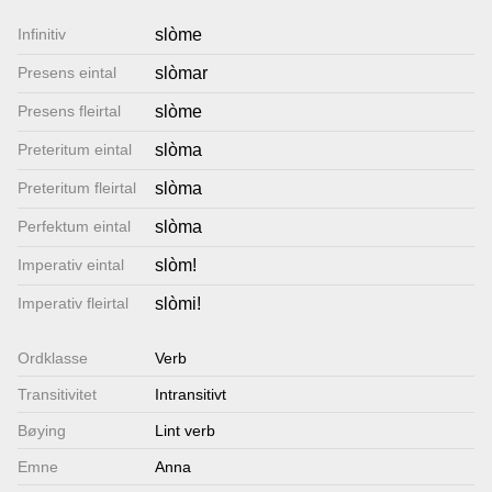
Lenkjer
Infinitiv
slòme
Presens eintal
slòmar
Kontakt
Presens fleirtal
slòme
oss
Preteritum eintal
slòma
Preteritum fleirtal
slòma
Perfektum eintal
slòma
Imperativ eintal
slòm!
Imperativ fleirtal
slòmi!
Ordklasse
Verb
Transitivitet
Intransitivt
Bøying
Lint verb
Emne
Anna