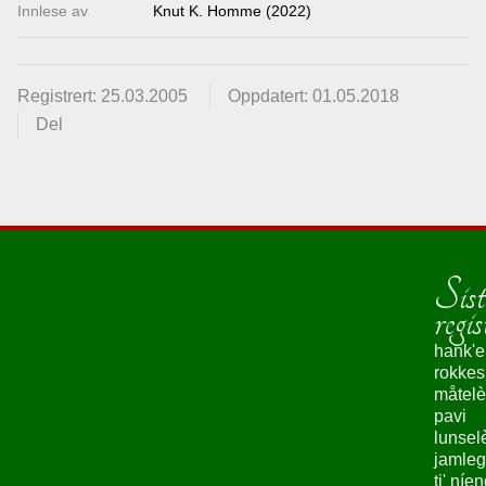
Innlese av
Knut K. Homme (2022)
Registrert: 25.03.2005
Oppdatert: 01.05.2018
Del
Sist
regis
hank'e
rokke
måtelè
pavi
lunsel
jamleg
ti' níe