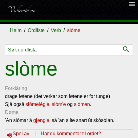
dehaze
Vallemål.no
Heim
Ordliste
Verb
slòme
search
Ordliste
slòme
Om
vallemålet
Forklåring
drage føtene (det verkar som føtene er for tunge)
Sjå også
Gjestebok
slòmelèg'e
,
slòm'e
og
slòmen
.
Døme
'An slòmar å
gjeng'e
, så 'an slíte snart út skósólan.
Nyhende
Spel av
Har du kommentar til ordet?
volume_up