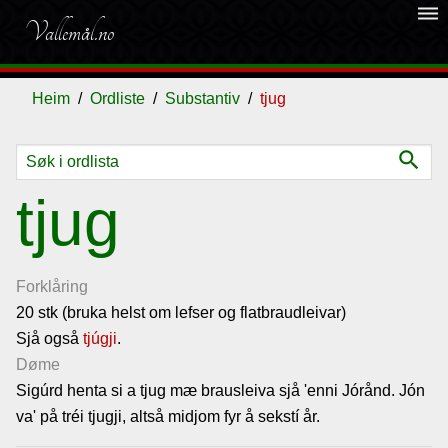
dehaze
Vallemål.no
Heim
Ordliste
Substantiv
tjug
search
Ordliste
tjug
Om
vallemålet
Forklåring
20 stk (bruka helst om lefser og flatbraudleivar)
Sjå også
Gjestebok
tjúgji
.
Døme
Sigúrd henta si a tjug mæ brausleiva sjå 'enni Jórånd. Jón
Nyhende
va' på tréi tjugji, altså midjom fyr å sekstí år.