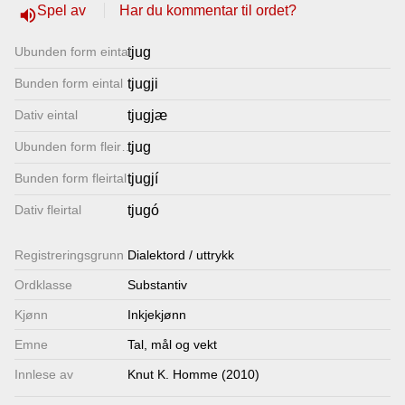
Spel av
Har du kommentar til ordet?
volume_up
Lenkjer
Ubunden form eintal
tjug
Kontakt
Bunden form eintal
tjugji
oss
Dativ eintal
tjugjæ
Ubunden form fleirtal
tjug
Bunden form fleirtal
tjugjí
Dativ fleirtal
tjugó
Registrerings­grunn
Dialektord / uttrykk
Ordklasse
Substantiv
Kjønn
Inkjekjønn
Emne
Tal, mål og vekt
Innlese av
Knut K. Homme (2010)