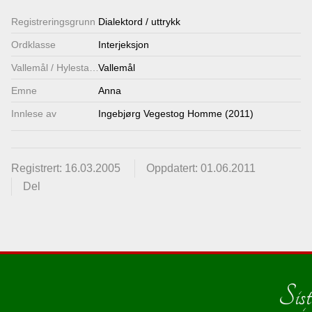
Lenkjer
Registrerings­grunn
Dialektord / uttrykk
Ordklasse
Interjeksjon
Kontakt
Vallemål / Hylestadmål
Vallemål
oss
Emne
Anna
Innlese av
Ingebjørg Vegestog Homme (2011)
Registrert: 16.03.2005
Oppdatert: 01.06.2011
Del
Sist