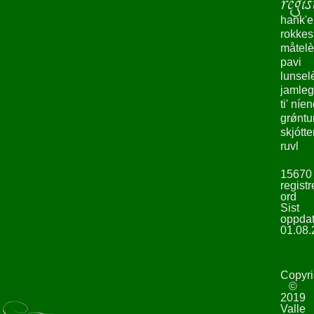
regis
hank'e
rokke
måtelè
pavi
lunsel
jamleg
ti' níe
grǿntu
skjótte
ruvl
15670
registr
ord
Sist
oppdat
01.08.
Copyri
©
2019
Valle