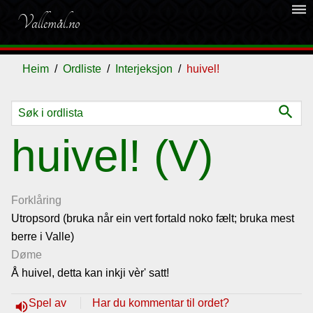
dehaze
Vallemål.no
Heim
Ordliste
Interjeksjon
huivel!
search
Ordliste
huivel! (V)
Om
vallemålet
Forklåring
Utropsord (bruka når ein vert fortald noko fælt; bruka mest
berre i Valle)
Gjestebok
Døme
Å huivel, detta kan inkji vèr' satt!
Nyhende
Spel av
Har du kommentar til ordet?
volume_up