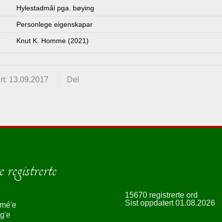
Hylestadmål pga. bøying
Personlege eigenskapar
Knut K. Homme (2021)
rt: 13.09.2017
Del
 registrerte
15670 registrerte ord
Sist oppdatert 01.08.2026
smé'e
g'e