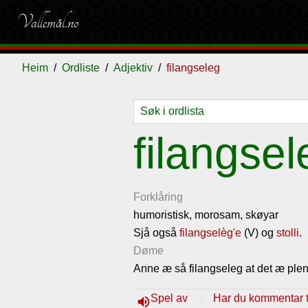
Vallemål.no
Heim
Ordliste
Adjektiv
filangseleg
Ordliste
Om
Gjestebok
Nyhende
filangsel
vallemålet
Forklåring
humoristisk, morosam, skøyar
Sjå også
filangselèg'e
(V) og
stolli
.
Døme
Anne æ så filangseleg at det æ ple
Spel av
Har du kommentar ti
volume_up