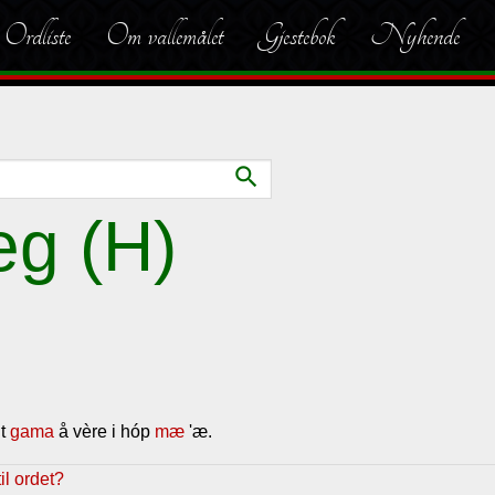
Ordliste
Om vallemålet
Gjestebok
Nyhende
search
eg (H)
nt
gama
å vère i hóp
mæ
'æ.
l ordet?