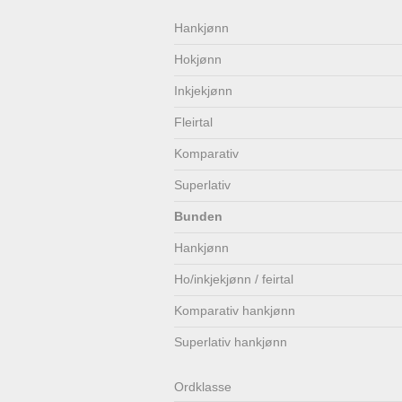
Lenkjer
Kontakt
Hankjønn
Hokjønn
oss
Inkjekjønn
Fleirtal
Komparativ
Superlativ
Bunden
Hankjønn
Ho/inkjekjønn / feirtal
Komparativ hankjønn
Superlativ hankjønn
Ordklasse