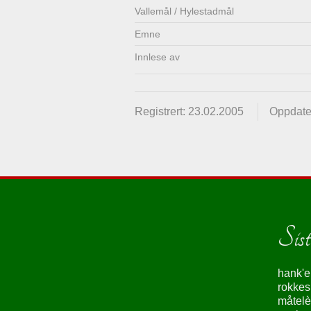
Vallemål / Hylestadmål
Emne
Innlese av
Registrert: 23.02.2005
Oppdate
Siste
hank'e
rokke
måtelè