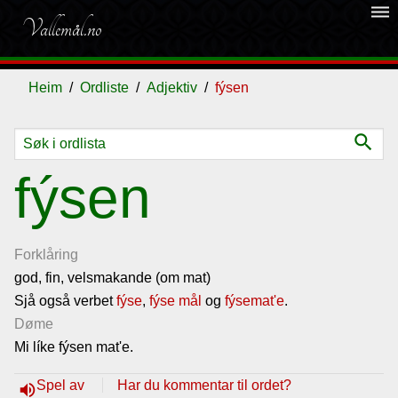
dehaze
Vallemål.no
Heim
Ordliste
Adjektiv
fýsen
search
Ordliste
fýsen
Om
vallemålet
Forklåring
god, fin, velsmakande (om mat)
Sjå også verbet
Gjestebok
fýse
,
fýse mål
og
fýsemat'e
.
Døme
Mi líke fýsen mat'e.
Nyhende
Spel av
Har du kommentar til ordet?
volume_up