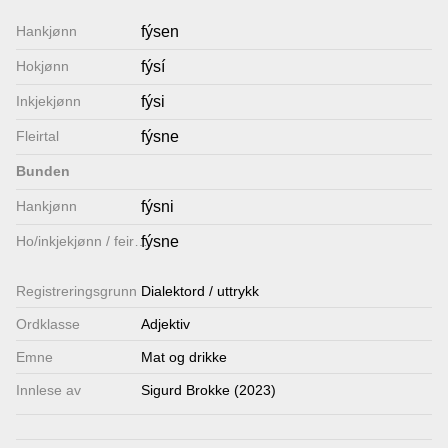
Lenkjer
Hankjønn
fýsen
Hokjønn
fýsí
Kontakt
Inkjekjønn
fýsi
oss
Fleirtal
fýsne
Bunden
Hankjønn
fýsni
Ho/inkjekjønn / feirtal
fýsne
Registrerings­grunn
Dialektord / uttrykk
Ordklasse
Adjektiv
Emne
Mat og drikke
Innlese av
Sigurd Brokke (2023)