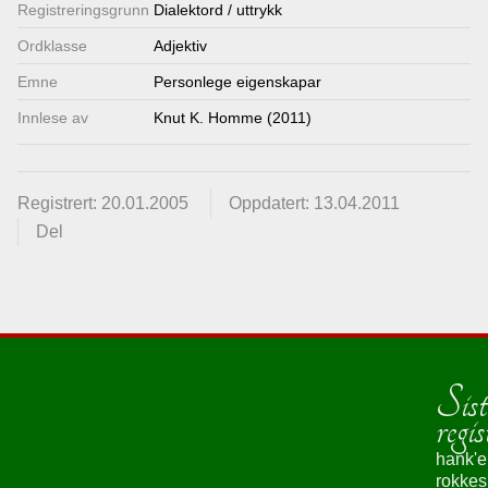
Registrerings­grunn
Dialektord / uttrykk
Ordklasse
Adjektiv
Emne
Personlege eigenskapar
Innlese av
Knut K. Homme (2011)
Registrert: 20.01.2005
Oppdatert: 13.04.2011
Del
Sist
regis
hank'e
rokke