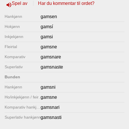
Spel av
Har du kommentar til ordet?
volume_up
Lenkjer
Hankjønn
gamsen
Kontakt
Hokjønn
gamsí
oss
Inkjekjønn
gamsi
Fleirtal
gamsne
Komparativ
gamsnare
Superlativ
gamsnaste
Bunden
Hankjønn
gamsni
Ho/inkjekjønn / feirtal
gamsne
Komparativ hankjønn
gamsnari
Superlativ hankjønn
gamsnasti