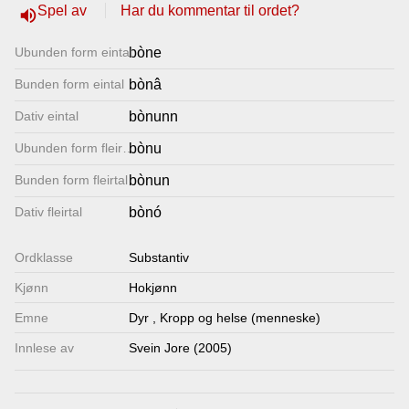
Spel av
Har du kommentar til ordet?
volume_up
Lenkjer
Ubunden form eintal
bòne
Kontakt
Bunden form eintal
bònâ
oss
Dativ eintal
bònunn
Ubunden form fleirtal
bònu
Bunden form fleirtal
bònun
Dativ fleirtal
bònó
Ordklasse
Substantiv
Kjønn
Hokjønn
Emne
Dyr
,
Kropp og helse (menneske)
Innlese av
Svein Jore (2005)