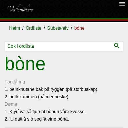
dehaze
Vallemål.no
Heim
Ordliste
Substantiv
bòne
search
Ordliste
bòne
Om
vallemålet
Forklåring
1. beinknutane bak på ryggen (på storbuskap)
2. hoftekammen (på menneske)
Gjestebok
Døme
1. Kjýrí va' så tjurr at bònun våre kvosse.
Nyhende
2. 'U datt å sló seg 'å eine bònâ.