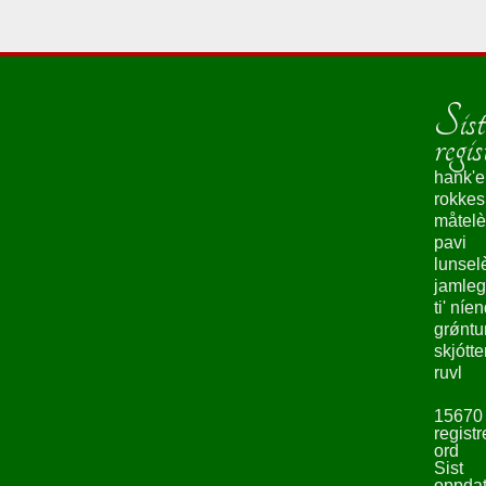
Sist
regis
hank'e
rokke
måtelè
pavi
lunsel
jamleg
ti' níe
grǿntu
skjótte
ruvl
15670
registr
ord
Sist
oppdat