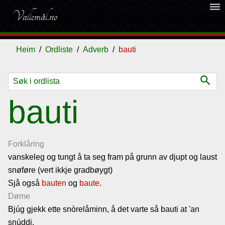
dehaze
Vallemål.no
Heim
Ordliste
Adverb
bauti
search
Ordliste
bauti
Om
vallemålet
Forklåring
vanskeleg og tungt å ta seg fram på grunn av djupt og laust
snøføre (vert ikkje gradbøygt)
Gjestebok
Sjå også
bauten
og
baute
.
Døme
Nyhende
Bjúg gjekk ette snòrelåminn, å det varte så bauti at 'an
snúddi.