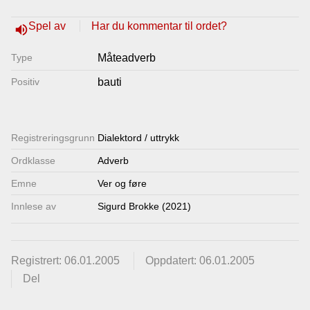
Lenkjer
Spel av
Har du kommentar til ordet?
volume_up
Type
Måteadverb
Kontakt
Positiv
bauti
oss
Registrerings­grunn
Dialektord / uttrykk
Ordklasse
Adverb
Emne
Ver og føre
Innlese av
Sigurd Brokke (2021)
Registrert: 06.01.2005
Oppdatert: 06.01.2005
Del