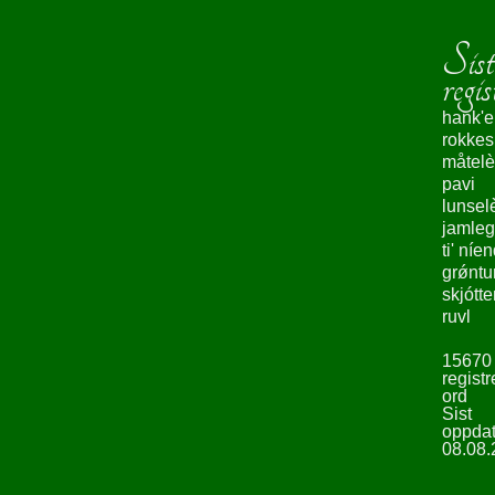
Sist
regis
hank'e
rokke
måtelè
pavi
lunsel
jamleg
ti' níe
grǿntu
skjótte
ruvl
15670
registr
ord
Sist
oppdat
08.08.