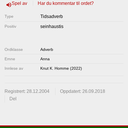
Spel av
Har du kommentar til ordet?
volume_up
Lenkjer
Type
Tidsadverb
Kontakt
Positiv
seinhaustis
oss
Ordklasse
Adverb
Emne
Anna
Innlese av
Knut K. Homme (2022)
Registrert: 28.12.2004
Oppdatert: 26.09.2018
Del