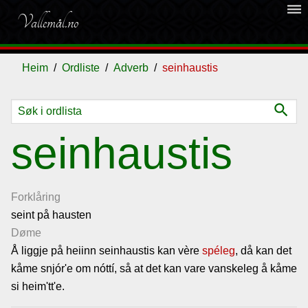
dehaze
Vallemål.no
Heim
Ordliste
Adverb
seinhaustis
search
Ordliste
seinhaustis
Om
vallemålet
Forklåring
seint på hausten
Døme
Gjestebok
Å liggje på heiinn seinhaustis kan vère
spéleg
, då kan det
kåme snjór'e om nóttí, så at det kan vare vanskeleg å kåme
Nyhende
si heim'tt'e.