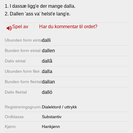
1. I dassæ ligg'e der mange dalla.
Lenkjer
2. Dallen 'ass va' helst'e lang'e.
Kontakt
Spel av
Har du kommentar til ordet?
volume_up
oss
Ubunden form eintal
dalli
Bunden form eintal
dallen
Dativ eintal
dallâ
Ubunden form fleirtal
dalla
Bunden form fleirtal
dallan
Dativ fleirtal
dalló
Registrerings­grunn
Dialektord / uttrykk
Ordklasse
Substantiv
Kjønn
Hankjønn