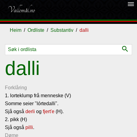
dehaze
Vallemål.no
Heim
Ordliste
Substantiv
dalli
search
Ordliste
dalli
Om
vallemålet
Forklåring
1. lorteklump frå menneske (V)
Somme seier "lórtedalli".
Gjestebok
Sjå også
derli
og
fjert'e
(H).
2. pikk (H)
Nyhende
Sjå også
pilli
.
Døme