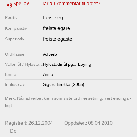
Spel av
Har du kommentar til ordet?
volume_up
Lenkjer
Positiv
freisteleg
Kontakt
Komparativ
freistelegare
oss
Superlativ
freistelegaste
Ordklasse
Adverb
Vallemål / Hylestadmål
Hylestadmål pga. bøying
Emne
Anna
Innlese av
Sigurd Brokke (2005)
Merk: Når adverbet kjem som siste ord i ei setning, vert endinga -
legt
Registrert: 26.12.2004
Oppdatert: 08.04.2010
Del