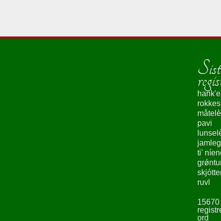
Sist
regis
hank'e
rokke
måtelè
pavi
lunsel
jamleg
ti' níe
grǿntu
skjótte
ruvl
15670
registr
ord