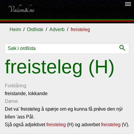
dehaze
Vallemål.no
Heim
Ordliste
Adverb
freisteleg
search
Ordliste
freisteleg (H)
Om
vallemålet
Forklåring
freistande, lokkande
Døme
Gjestebok
Det va' freisteleg å spørje om eg kunna få prǿve den nýi
bílen 'ass Pål.
Nyhende
Sjå også adjektivet
freisteleg
(H) og adverbet
freisteleg
(V).