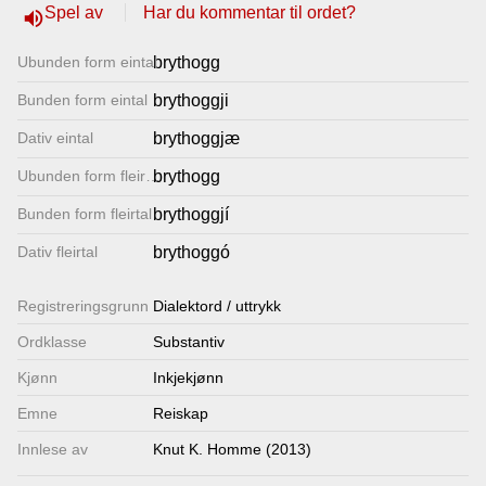
Spel av
Har du kommentar til ordet?
volume_up
Lenkjer
Ubunden form eintal
brythogg
Kontakt
Bunden form eintal
brythoggji
oss
Dativ eintal
brythoggjæ
Ubunden form fleirtal
brythogg
Bunden form fleirtal
brythoggjí
Dativ fleirtal
brythoggó
Registrerings­grunn
Dialektord / uttrykk
Ordklasse
Substantiv
Kjønn
Inkjekjønn
Emne
Reiskap
Innlese av
Knut K. Homme (2013)