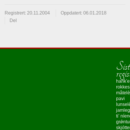
Registrert: 20.11.2004
Oppdatert: 06.01.2018
Del
Sist
regis
hank'e
rokke
måtelè
pavi
lunsel
jamleg
ti' níe
grǿntu
skjótte