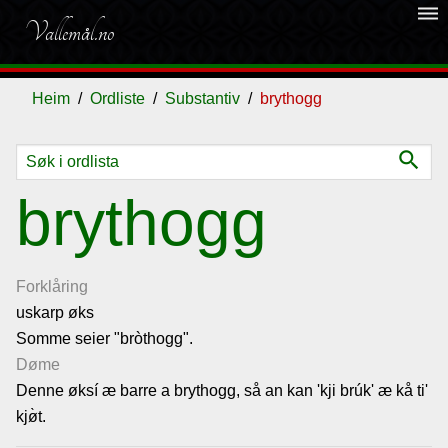
dehaze
Vallemål.no
Heim
Ordliste
Substantiv
brythogg
search
Ordliste
brythogg
Om
vallemålet
Forklåring
uskarp øks
Somme seier "bròthogg".
Gjestebok
Døme
Denne øksí æ barre a brythogg, så an kan 'kji brúk' æ kå ti'
Nyhende
kjø̀t.