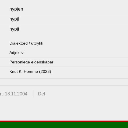
hypjen
hypjí
hypji
Dialektord / uttrykk
Adjektiv
Personlege eigenskapar
Knut K. Homme (2023)
t: 18.11.2004
Del