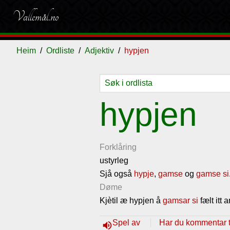
Vallemål.no
Heim
Ordliste
Adjektiv
hypjen
Ordliste
Om
Gjestebok
Nyhende
hypjen
vallemålet
Forklåring
ustyrleg
Sjå også
hypje
,
gamse
og
gamse si
Døme
Kjètil æ hypjen å
gamsar si
fælt itt 
Spel av
Har du kommentar ti
volume_up