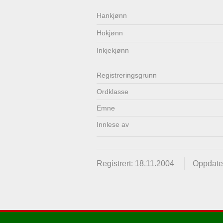
Lenkjer
Kontakt
Hankjønn
Hokjønn
oss
Inkjekjønn
Registrerings­grunn
Ordklasse
Emne
Innlese av
Registrert: 18.11.2004
Oppdater