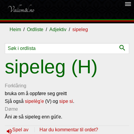
dehaze
Vallemål.no
Heim
Ordliste
Adjektiv
sipeleg
search
Ordliste
sipeleg (H)
Om
vallemålet
Forklåring
bruka om å oppføre seg greitt
Sjå også
Gjestebok
sipelèg'e
(V) og
sipe si
.
Døme
Åni æ så sipeleg enn gút'e.
Nyhende
Spel av
Har du kommentar til ordet?
volume_up