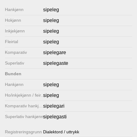
Lenkjer
Hankjønn
sipeleg
Hokjønn
sipeleg
Kontakt
Inkjekjønn
sipeleg
oss
Fleirtal
sipeleg
Komparativ
sipelegare
Superlativ
sipelegaste
Bunden
Hankjønn
sipeleg
Ho/inkjekjønn / feirtal
sipeleg
Komparativ hankjønn
sipelegari
Superlativ hankjønn
sipelegasti
Registrerings­grunn
Dialektord / uttrykk