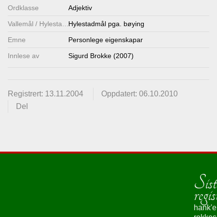
Ordklasse
Adjektiv
Vallemål / Hylestadmål
Hylestadmål pga. bøying
Emne
Personlege eigenskapar
Innlese av
Sigurd Brokke (2007)
Registrert: 13.11.2004
Oppdatert: 06.10.2010
Del
Sist
regis
hank'e