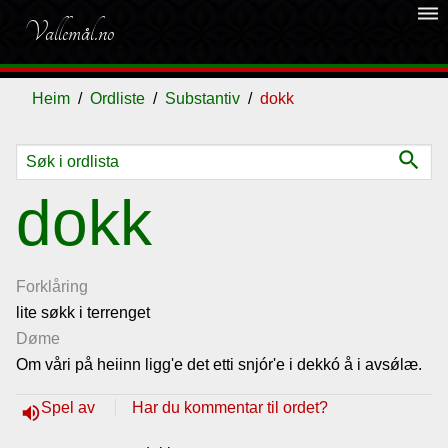
dehaze
Vallemål.no
Heim
Ordliste
Substantiv
dokk
search
Ordliste
dokk
Om
vallemålet
Forklåring
lite søkk i terrenget
Døme
Gjestebok
Om våri på heiinn ligg'e det etti snjór'e i dekkó å i avsǿlæ.
Nyhende
Spel av
Har du kommentar til ordet?
volume_up