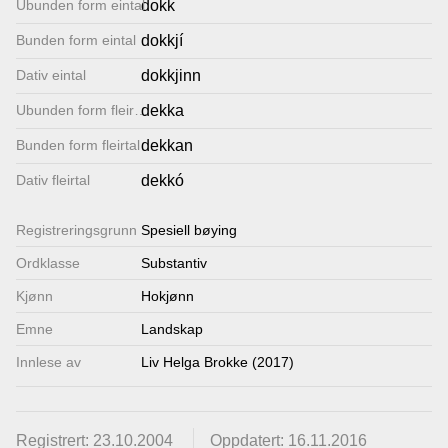
Ubunden form eintal
dokk
Lenkjer
Bunden form eintal
dokkjí
Dativ eintal
dokkjinn
Kontakt
Ubunden form fleirtal
dekka
oss
Bunden form fleirtal
dekkan
Dativ fleirtal
dekkó
Registrerings­grunn
Spesiell bøying
Ordklasse
Substantiv
Kjønn
Hokjønn
Emne
Landskap
Innlese av
Liv Helga Brokke (2017)
Registrert: 23.10.2004
Oppdatert: 16.11.2016