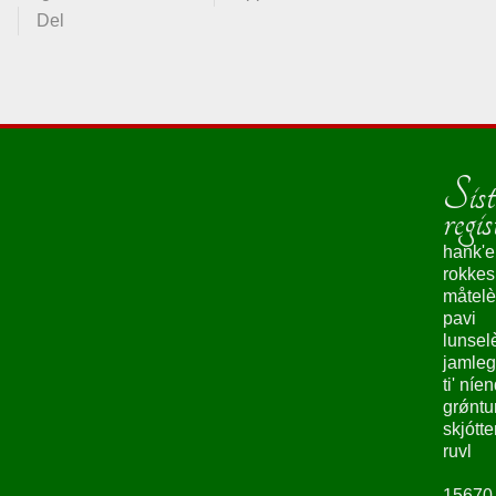
Del
Sist
regis
hank'e
rokke
måtelè
pavi
lunsel
jamleg
ti' níe
grǿntu
skjótte
ruvl
15670