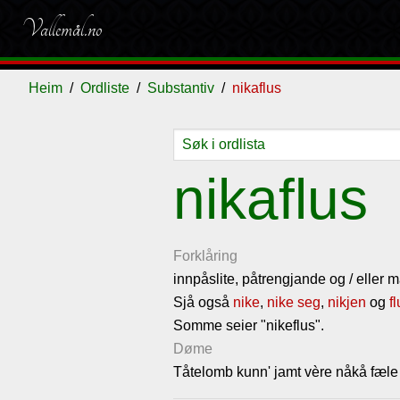
Vallemål.no
Heim
Ordliste
Substantiv
nikaflus
Ordliste
Om
Gjestebok
Nyhende
nikaflus
vallemålet
Forklåring
innpåslite, påtrengjande og / eller
Sjå også
nike
,
nike seg
,
nikjen
og
f
Somme seier "nikeflus".
Døme
Tåtelomb kunn' jamt vère nåkå fæle 