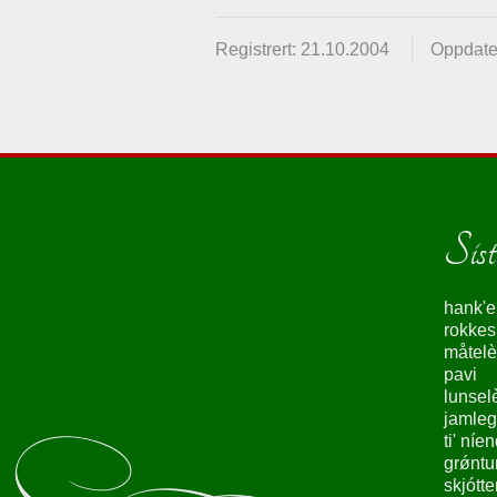
Registrert: 21.10.2004
Oppdate
Siste
hank'e
rokke
måtelè
pavi
lunsel
jamleg
ti' níe
grǿntu
skjótte