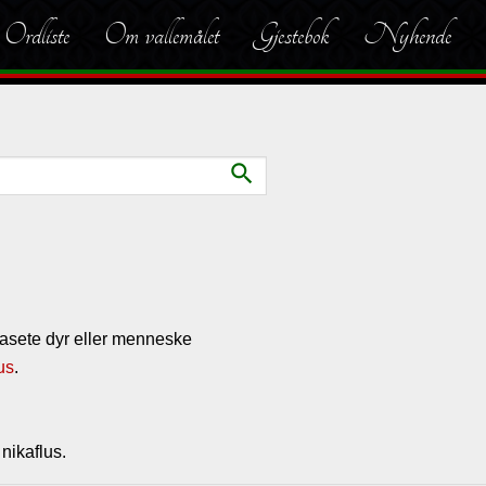
Ordliste
Om vallemålet
Gjestebok
Nyhende
search
 masete dyr eller menneske
lus
.
nikaflus.