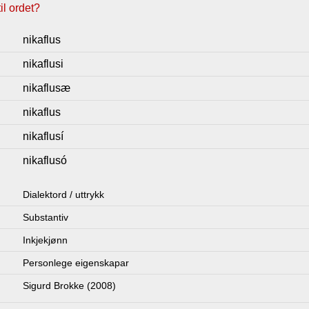
l ordet?
nikaflus
nikaflusi
nikaflusæ
nikaflus
nikaflusí
nikaflusó
Dialektord / uttrykk
Substantiv
Inkjekjønn
Personlege eigenskapar
Sigurd Brokke (2008)