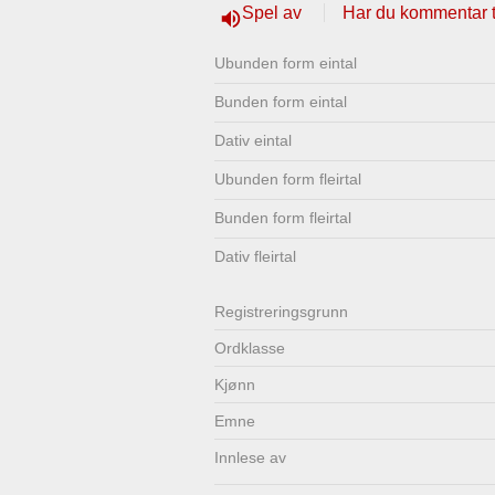
Spel av
Har du kommentar ti
volume_up
Lenkjer
Kontakt
Ubunden form eintal
oss
Bunden form eintal
Dativ eintal
Ubunden form fleirtal
Bunden form fleirtal
Dativ fleirtal
Registrerings­grunn
Ordklasse
Kjønn
Emne
Innlese av