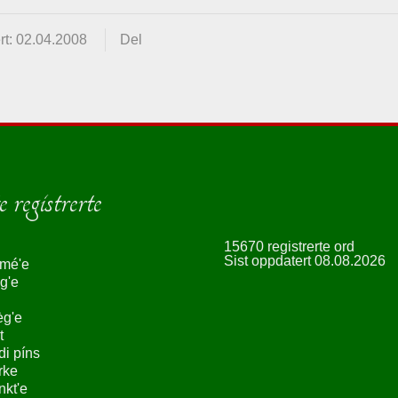
rt: 02.04.2008
Del
 registrerte
15670 registrerte ord
Sist oppdatert 08.08.2026
smé'e
g'e
èg'e
t
ndi píns
rke
nkt'e