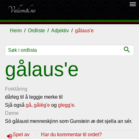
dehaze
Vallemål.no
Heim
Ordliste
Adjektiv
gålaus'e
search
Ordliste
gålaus'e
Om
vallemålet
Forklåring
dårleg til å leggje merke til
Sjå også
Gjestebok
gå
,
gålèg'e
og
glegg'e
.
Døme
Sò gålaust menneskjinn som Gunstein æ det sjella an sér.
Nyhende
Spel av
Har du kommentar til ordet?
volume_up