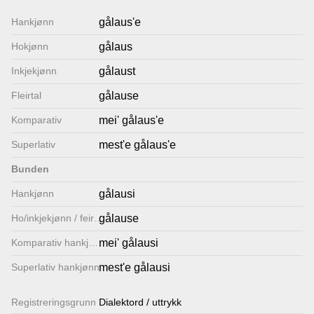
Lenkjer
Hankjønn
gålaus'e
Hokjønn
gålaus
Kontakt
Inkjekjønn
gålaust
oss
Fleirtal
gålause
Komparativ
mei' gålaus'e
Superlativ
mest'e gålaus'e
Bunden
Hankjønn
gålausi
Ho/inkjekjønn / feirtal
gålause
Komparativ hankjønn
mei' gålausi
Superlativ hankjønn
mest'e gålausi
Registrerings­grunn
Dialektord / uttrykk