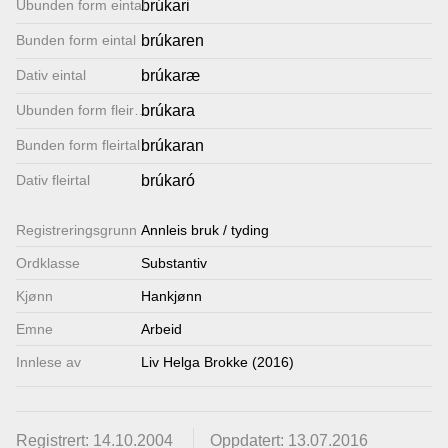
Ubunden form eintal
brúkari
Lenkjer
Bunden form eintal
brúkaren
Dativ eintal
brúkaræ
Kontakt
Ubunden form fleirtal
brúkara
oss
Bunden form fleirtal
brúkaran
Dativ fleirtal
brúkaró
Registrerings­grunn
Annleis bruk / tyding
Ordklasse
Substantiv
Kjønn
Hankjønn
Emne
Arbeid
Innlese av
Liv Helga Brokke (2016)
Registrert: 14.10.2004
Oppdatert: 13.07.2016