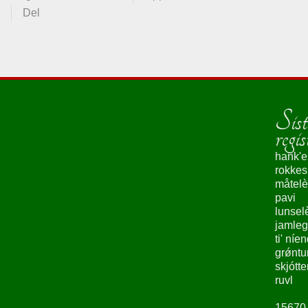
Del
Sist
regis
hank'e
rokke
måtelè
pavi
lunsel
jamleg
ti' níe
grǿntu
skjótte
ruvl
15670