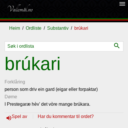
dehaze
Vallemål.no
Heim
Ordliste
Substantiv
brúkari
search
Ordliste
brúkari
Om
vallemålet
Forklåring
person som driv ein gard (eigar eller forpaktar)
Døme
Gjestebok
I Prestegaræ hèv' det vòre mange brúkara.
Nyhende
Spel av
Har du kommentar til ordet?
volume_up