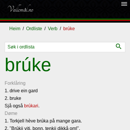
dehaze
Vallemål.no
Heim
Ordliste
Verb
brúke
search
Ordliste
brúke
Om
vallemålet
Forklåring
1. drive ein gard
2. bruke
Gjestebok
Sjå også
brúkari
.
Døme
Nyhende
1. Torkjell hève brúka på mange gara.
2. "Brúkji viti, bonn, tenkji dikkå om!".