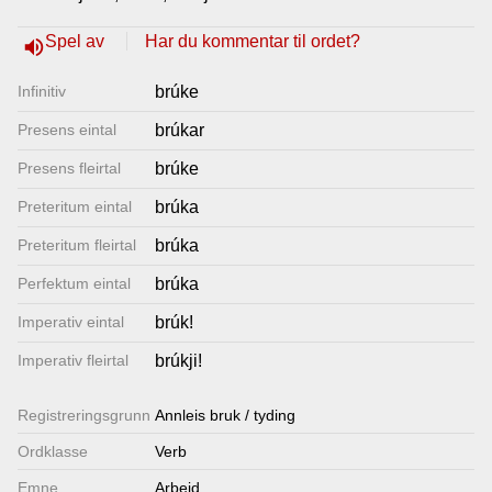
Lenkjer
Spel av
Har du kommentar til ordet?
volume_up
Infinitiv
brúke
Kontakt
Presens eintal
brúkar
oss
Presens fleirtal
brúke
Preteritum eintal
brúka
Preteritum fleirtal
brúka
Perfektum eintal
brúka
Imperativ eintal
brúk!
Imperativ fleirtal
brúkji!
Registrerings­grunn
Annleis bruk / tyding
Ordklasse
Verb
Emne
Arbeid