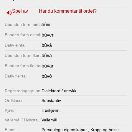
Lenkjer
Spel av
Har du kommentar til ordet?
volume_up
Ubunden form eintal
búvi
Kontakt
Bunden form eintal
búven
oss
Dativ eintal
búvâ
Ubunden form fleirtal
búva
Bunden form fleirtal
búvan
Dativ fleirtal
búvó
Registrerings­grunn
Dialektord / uttrykk
Ordklasse
Substantiv
Kjønn
Hankjønn
Vallemål / Hylestadmål
Vallemål
Emne
Personlege eigenskapar
,
Kropp og helse