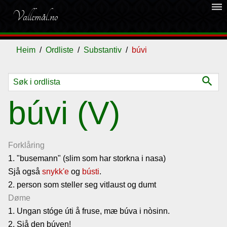
dehaze
Vallemål.no
Heim
Ordliste
Substantiv
búvi
search
Ordliste
búvi (V)
Om
vallemålet
Forklåring
1. "busemann" (slim som har storkna i nasa)
Sjå også
Gjestebok
snykk'e
og
bústi
.
2. person som steller seg vitlaust og dumt
Døme
Nyhende
1. Ungan stóge úti å fruse, mæ búva i nòsinn.
2. Sjå den búven!