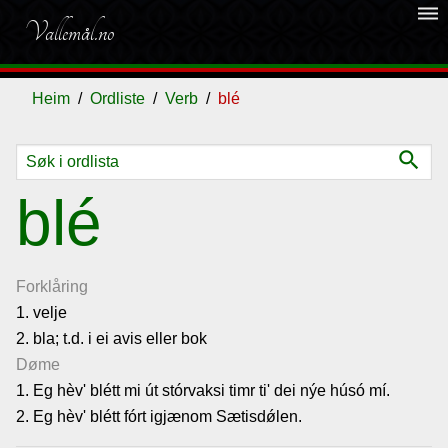
dehaze
Vallemål.no
Heim
Ordliste
Verb
blé
search
Ordliste
blé
Om
vallemålet
Forklåring
1. velje
2. bla; t.d. i ei avis eller bok
Gjestebok
Døme
1. Eg hèv' blétt mi út stórvaksi timr ti' dei nýe húsó mí.
Nyhende
2. Eg hèv' blétt fórt igjænom Sætisdǿlen.