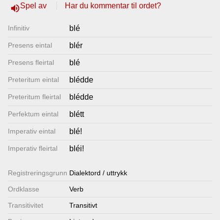
Spel av
Har du kommentar til ordet?
volume_up
Lenkjer
Infinitiv
blé
Kontakt
Presens eintal
blér
oss
Presens fleirtal
blé
Preteritum eintal
blédde
Preteritum fleirtal
blédde
Perfektum eintal
blétt
Imperativ eintal
blé!
Imperativ fleirtal
bléi!
Registrerings­grunn
Dialektord / uttrykk
Ordklasse
Verb
Transitivitet
Transitivt