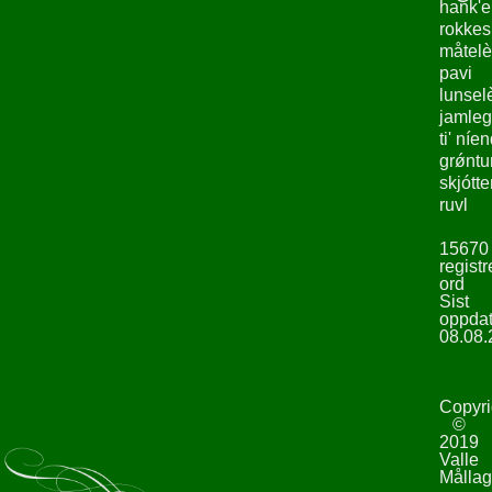
hank'e
rokke
måtelè
pavi
lunsel
jamleg
ti' níe
grǿntu
skjótte
ruvl
15670
registr
ord
Sist
oppdat
08.08.
Copyri
©
2019
Valle
Mållag