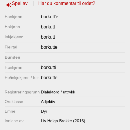
Spel av
Har du kommentar til ordet?
volume_up
Lenkjer
Hankjønn
borkutt'e
Kontakt
Hokjønn
borkutt
oss
Inkjekjønn
borkutt
Fleirtal
borkutte
Bunden
Hankjønn
borkutti
Ho/inkjekjønn / feirtal
borkutte
Registrerings­grunn
Dialektord / uttrykk
Ordklasse
Adjektiv
Emne
Dyr
Innlese av
Liv Helga Brokke (2016)