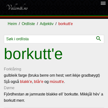
dehaze
Vallemål.no
Heim
Ordliste
Adjektiv
borkutt'e
search
Ordliste
borkutt'e
Om
vallemålet
Forklåring
gulbleik farge (bruka berre om hest; vert ikkje gradbøygt)
Sjå også
Gjestebok
blakk'e
,
blår'e
og
músutt'e
.
Døme
Fjórdhestan æ jamnaste blakke ell' borkutte. Mikkjål hèv' a
Nyhende
borkutt merr.