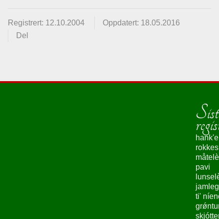
Registrert: 12.10.2004
Oppdatert: 18.05.2016
Del
Sist
regis
hank'e
rokke
måtelè
pavi
lunsel
jamleg
ti' níe
grǿntu
skjótte