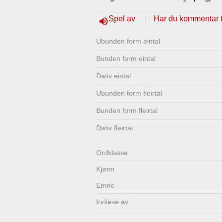
Lenkjer
Kontakt
Spel av
Har du kommentar ti
volume_up
oss
Ubunden form eintal
Bunden form eintal
Dativ eintal
Ubunden form fleirtal
Bunden form fleirtal
Dativ fleirtal
Ordklasse
Kjønn
Emne
Innlese av