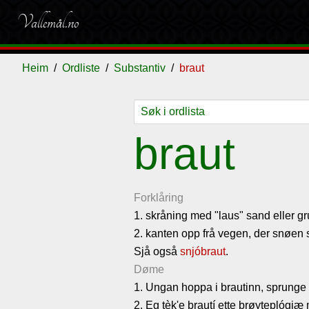
Vallemål.no
Heim
Ordliste
Substantiv
braut
Ordliste
Om
Gjestebok
Nyhende
braut
vallemålet
Forklåring
1. skråning med "laus" sand eller gr
2. kanten opp frå vegen, der snøen s
Sjå også
snjóbraut
.
Døme
1. Ungan hoppa i brautinn, sprunge
2. Eg tèk'e brautí ette brøyteplógjæ