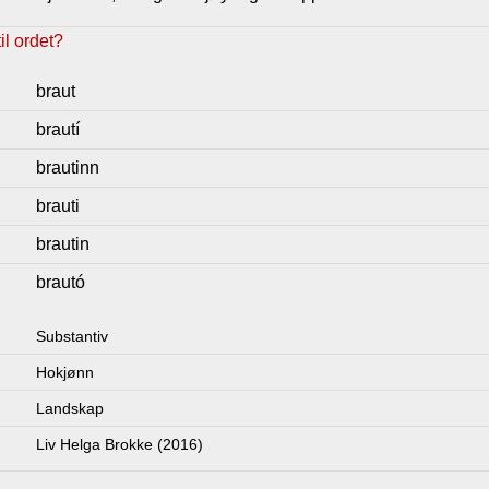
l ordet?
braut
brautí
brautinn
brauti
brautin
brautó
Substantiv
Hokjønn
Landskap
Liv Helga Brokke (2016)