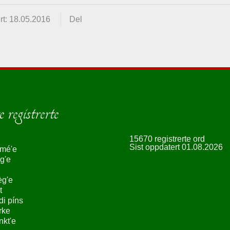
rt: 18.05.2016
Del
 registrerte
15670 registrerte ord
Sist oppdatert 01.08.2026
smé'e
g'e
èg'e
t
ndi píns
rke
nkt'e