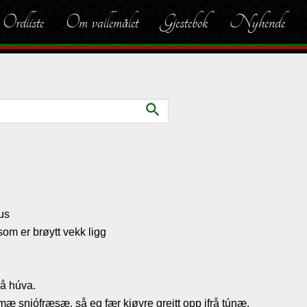
Ordliste
Om vallemålet
Gjestebok
Nyhende
search
us
om er brøytt vekk ligg
 å húva.
 mæ snjófræsæ, så eg fær kjøyre greitt opp ifrå túnæ.