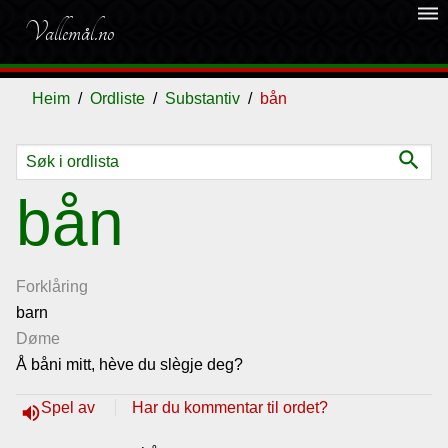
dehaze
Vallemål.no
Heim
Ordliste
Substantiv
bån
search
Ordliste
bån
Om
vallemålet
Forklåring
barn
Døme
Gjestebok
Å båni mitt, hève du slègje deg?
Nyhende
Spel av
Har du kommentar til ordet?
volume_up