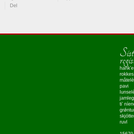
Del
Sist
regis
hank'e
rokke
måtelè
pavi
lunsel
jamleg
ti' níe
grǿntu
skjótte
ruvl
15670