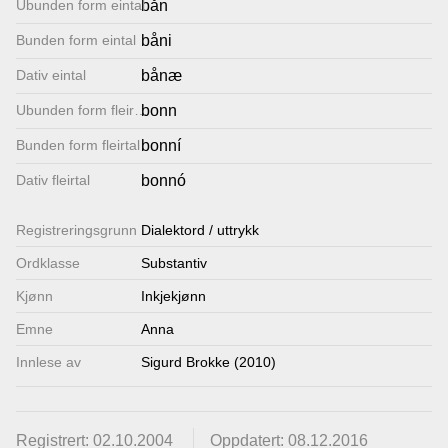
Ubunden form eintal
bån
Lenkjer
Bunden form eintal
båni
Dativ eintal
bånæ
Kontakt
Ubunden form fleirtal
bonn
oss
Bunden form fleirtal
bonní
Dativ fleirtal
bonnó
Registrerings­grunn
Dialektord / uttrykk
Ordklasse
Substantiv
Kjønn
Inkjekjønn
Emne
Anna
Innlese av
Sigurd Brokke (2010)
Registrert: 02.10.2004
Oppdatert: 08.12.2016