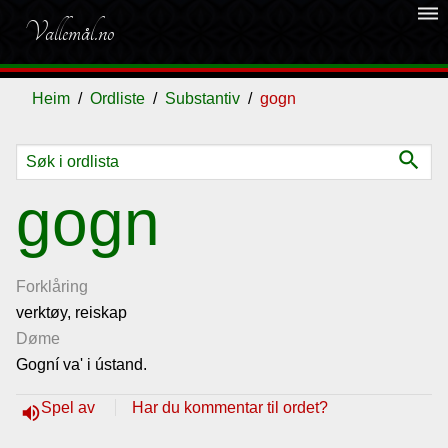
dehaze
Vallemål.no
Heim
Ordliste
Substantiv
gogn
search
Ordliste
gogn
Om
vallemålet
Forklåring
verktøy, reiskap
Døme
Gjestebok
Gogní va' i ústand.
Nyhende
Spel av
Har du kommentar til ordet?
volume_up