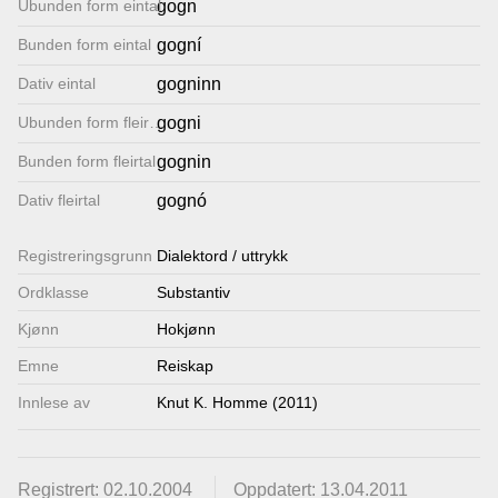
Ubunden form eintal
gogn
Lenkjer
Bunden form eintal
gogní
Dativ eintal
gogninn
Kontakt
Ubunden form fleirtal
gogni
oss
Bunden form fleirtal
gognin
Dativ fleirtal
gognó
Registrerings­grunn
Dialektord / uttrykk
Ordklasse
Substantiv
Kjønn
Hokjønn
Emne
Reiskap
Innlese av
Knut K. Homme (2011)
Registrert: 02.10.2004
Oppdatert: 13.04.2011