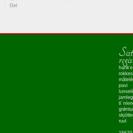
Del
Sist
regis
hank'e
rokke
måtelè
pavi
lunsel
jamleg
ti' níe
grǿntu
skjótte
ruvl
15670