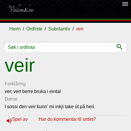
dehaze
Vallemål.no
Heim
Ordliste
Substantiv
veir
search
Ordliste
veir
Om
vallemålet
Forklåring
ver; vert berre bruka i eintal
Døme
Gjestebok
I sossi den veir kunn' mi inkji take út på heií.
Nyhende
Spel av
Har du kommentar til ordet?
volume_up