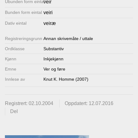
Ubunden form eintal
veir
Lenkjer
Bunden form eintal
veiri
Dativ eintal
veiræ
Kontakt
Registrerings­grunn
oss
Annan skrivemåte / uttale
Ordklasse
Substantiv
Kjønn
Inkjekjønn
Emne
Ver og føre
Innlese av
Knut K. Homme (2007)
Registrert: 02.10.2004
Oppdatert: 12.07.2016
Del