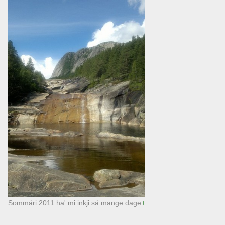
Sommåri 2011 ha' mi inkji så mange dage
mæ godt veir, men denné dagjen va det