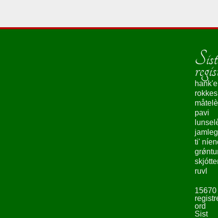
vént né'mæ Kvinn'úshyló i Garó.
photo_camera
Sigurd Brokke (29.07.2011)
Sist
regis
hank'e
rokke
måtelè
pavi
lunsel
jamleg
ti' níe
grǿntu
skjótte
ruvl
15670
registr
ord
Sist