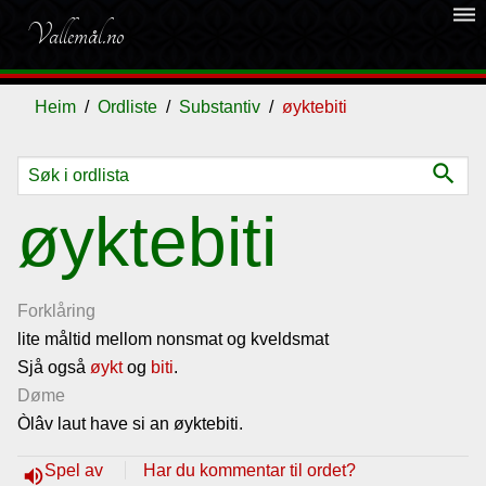
dehaze
Vallemål.no
Heim
Ordliste
Substantiv
øyktebiti
search
Ordliste
øyktebiti
Om
vallemålet
Forklåring
lite måltid mellom nonsmat og kveldsmat
Sjå også
Gjestebok
øykt
og
biti
.
Døme
Òlâv laut have si an øyktebiti.
Nyhende
Spel av
Har du kommentar til ordet?
volume_up