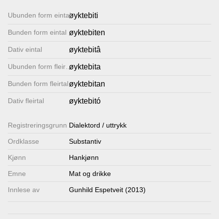
Lenkjer
Ubunden form eintal
øyktebiti
Bunden form eintal
øyktebiten
Kontakt
Dativ eintal
øyktebitâ
oss
Ubunden form fleirtal
øyktebita
Bunden form fleirtal
øyktebitan
Dativ fleirtal
øyktebitó
Registrerings­grunn
Dialektord / uttrykk
Ordklasse
Substantiv
Kjønn
Hankjønn
Emne
Mat og drikke
Innlese av
Gunhild Espetveit (2013)