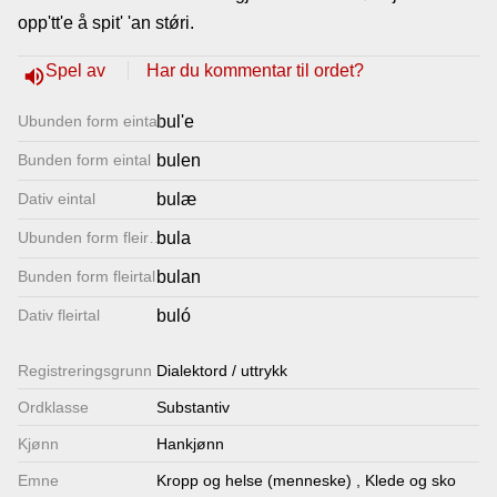
opp'tt'e å spit' 'an stǿri.
Lenkjer
Spel av
Har du kommentar til ordet?
volume_up
Kontakt
Ubunden form eintal
bul'e
oss
Bunden form eintal
bulen
Dativ eintal
bulæ
Ubunden form fleirtal
bula
Bunden form fleirtal
bulan
Dativ fleirtal
buló
Registrerings­grunn
Dialektord / uttrykk
Ordklasse
Substantiv
Kjønn
Hankjønn
Emne
Kropp og helse (menneske)
,
Klede og sko