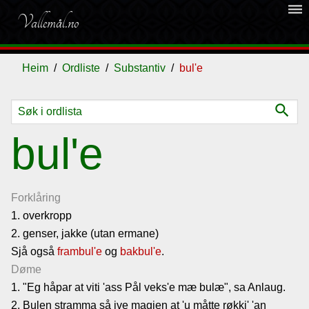
dehaze
Vallemål.no
Heim
Ordliste
Substantiv
bul'e
search
Ordliste
bul'e
Om
vallemålet
Forklåring
1. overkropp
2. genser, jakke (utan ermane)
Gjestebok
Sjå også
frambul'e
og
bakbul'e
.
Døme
Nyhende
1. "Eg håpar at viti 'ass Pål veks'e mæ bulæ", sa Anlaug.
2. Bulen stramma så ive magjen at 'u måtte røkkj' 'an