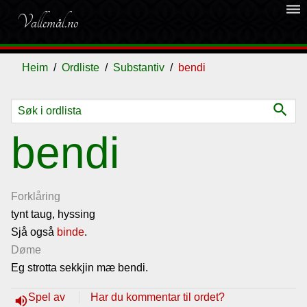
dehaze
Vallemål.no
Heim
Ordliste
Substantiv
bendi
search
Ordliste
bendi
Om
vallemålet
Forklåring
tynt taug, hyssing
Sjå også
Gjestebok
binde
.
Døme
Eg strotta sekkjin mæ bendi.
Nyhende
Spel av
Har du kommentar til ordet?
volume_up