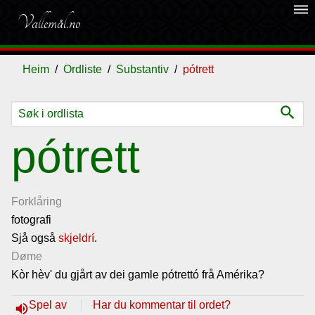
dehaze
Vallemål.no
Heim
Ordliste
Substantiv
pótrett
search
Ordliste
pótrett
Om
vallemålet
Forklåring
fotografi
Sjå også
Gjestebok
skjeldrí
.
Døme
Kòr hèv' du gjårt av dei gamle pótrettó frå Amérika?
Nyhende
Spel av
Har du kommentar til ordet?
volume_up