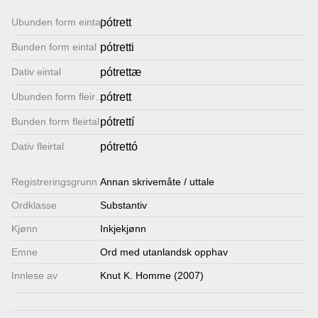
Lenkjer
Ubunden form eintal
pótrett
Bunden form eintal
pótretti
Kontakt
Dativ eintal
pótrettæ
oss
Ubunden form fleirtal
pótrett
Bunden form fleirtal
pótrettí
Dativ fleirtal
pótrettó
Registrerings­grunn
Annan skrivemåte / uttale
Ordklasse
Substantiv
Kjønn
Inkjekjønn
Emne
Ord med utanlandsk opphav
Innlese av
Knut K. Homme (2007)