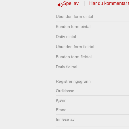
Spel av
Har du kommentar ti
volume_up
Lenkjer
Kontakt
Ubunden form eintal
oss
Bunden form eintal
Dativ eintal
Ubunden form fleirtal
Bunden form fleirtal
Dativ fleirtal
Registrerings­grunn
Ordklasse
Kjønn
Emne
Innlese av