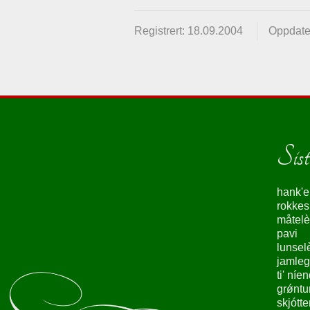
Registrert: 18.09.2004
Oppdate
Siste
hank'e
rokke
måtelè
pavi
lunsel
jamleg
ti' níe
grǿntu
skjótte