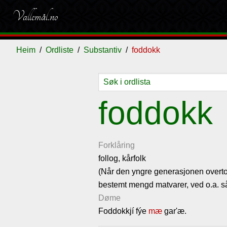
Vallemål.no
Heim
Ordliste
Substantiv
foddokk
Ordliste
Om
Gjestebok
Nyhende
foddokk
vallemålet
Forklåring
follog, kårfolk
(Når den yngre generasjonen overtok ei
bestemt mengd matvarer, ved o.a. så
Døme
Foddokkjí fýe
mæ
gar'æ.