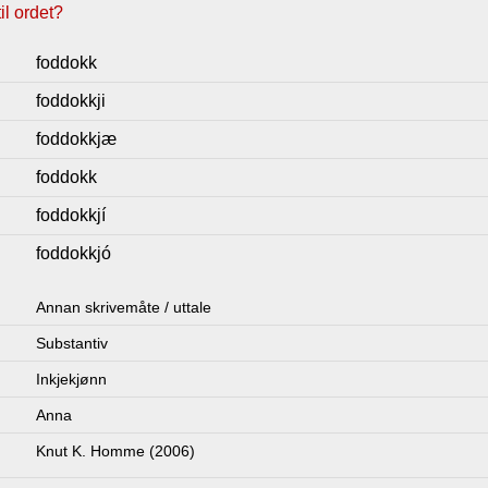
l ordet?
foddokk
foddokkji
foddokkjæ
foddokk
foddokkjí
foddokkjó
Annan skrivemåte / uttale
Substantiv
Inkjekjønn
Anna
Knut K. Homme (2006)