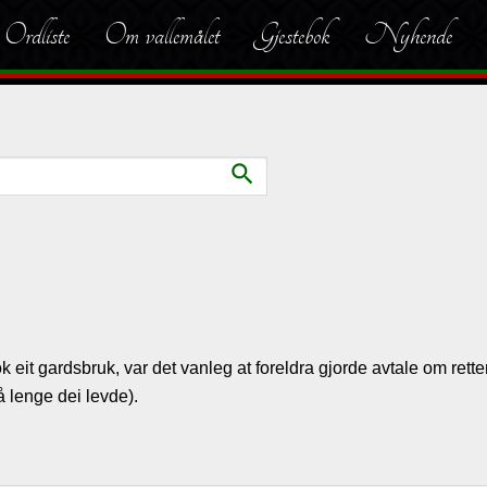
Ordliste
Om vallemålet
Gjestebok
Nyhende
search
t gardsbruk, var det vanleg at foreldra gjorde avtale om retten til
 lenge dei levde).