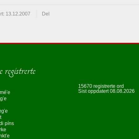
rt: 13.12.2007
Del
 registrerte
15670 registrerte ord
Sist oppdatert 08.08.2026
smé'e
g'e
èg'e
t
ndi píns
rke
nkt'e